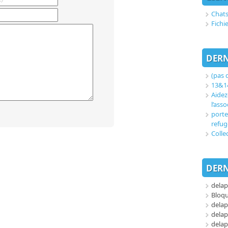
Chats
Fichi
DERN
(pas d
13&14
Aidez
l’asso
porte
refug
Colle
DERN
delap
Bloq
delap
delap
delap