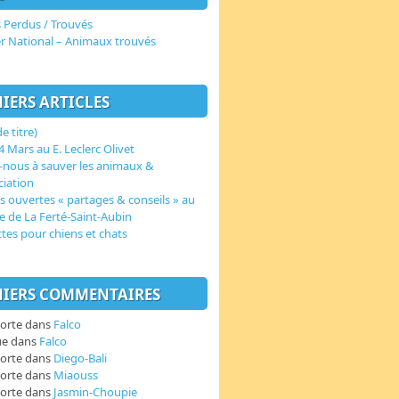
 Perdus / Trouvés
er National – Animaux trouvés
IERS ARTICLES
e titre)
 Mars au E. Leclerc Olivet
-nous à sauver les animaux &
ciation
s ouvertes « partages & conseils » au
e de La Ferté-Saint-Aubin
ctes pour chiens et chats
IERS COMMENTAIRES
orte
dans
Falco
ue
dans
Falco
orte
dans
Diego-Bali
orte
dans
Miaouss
orte
dans
Jasmin-Choupie