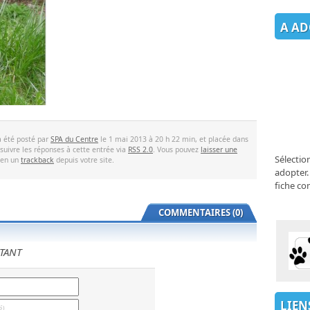
A AD
a été posté par
SPA du Centre
le 1 mai 2013 à 20 h 22 min, et placée dans
suivre les réponses à cette entrée via
RSS 2.0
. Vous pouvez
laisser une
Sélectio
ien un
trackback
depuis votre site.
adopter.
fiche co
COMMENTAIRES (0)
TANT
LIEN