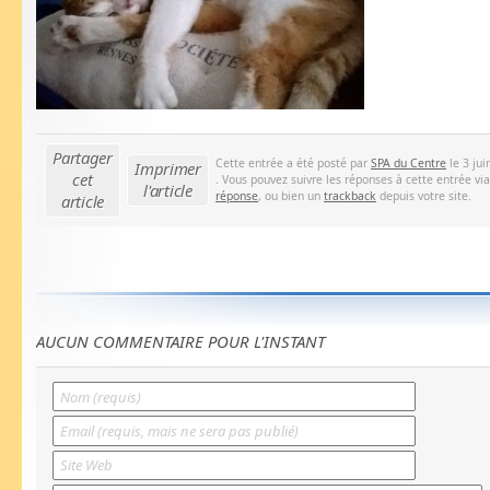
Partager
Cette entrée a été posté par
SPA du Centre
le 3 jui
Imprimer
cet
. Vous pouvez suivre les réponses à cette entrée vi
l'article
réponse
, ou bien un
trackback
depuis votre site.
article
AUCUN COMMENTAIRE POUR L'INSTANT