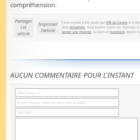
compréhension.
Partager
Cette entrée a été posté par
SPA du Centre
le 8 dé
Imprimer
cet
dans
Actualités
. Vous pouvez suivre les réponses à 
l'article
laisser une réponse
, ou bien un
trackback
depuis vo
article
AUCUN COMMENTAIRE POUR L'INSTANT