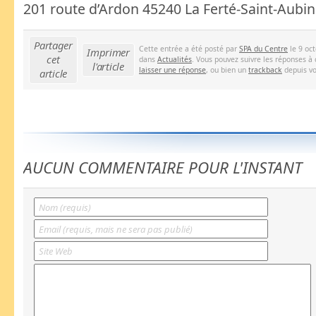
201 route d’Ardon 45240 La Ferté-Saint-Aubin
Partager
Cette entrée a été posté par
SPA du Centre
le 9 oct
Imprimer
cet
dans
Actualités
. Vous pouvez suivre les réponses à 
l'article
laisser une réponse
, ou bien un
trackback
depuis vo
article
AUCUN COMMENTAIRE POUR L'INSTANT