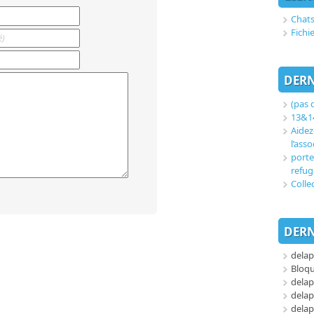
Chats
Fichi
DERN
(pas d
13&14
Aidez
l’asso
porte
refug
Colle
DERN
delap
Bloq
delap
delap
delap