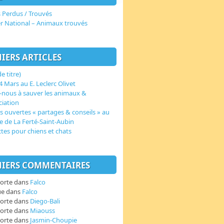
 Perdus / Trouvés
er National – Animaux trouvés
IERS ARTICLES
e titre)
 Mars au E. Leclerc Olivet
-nous à sauver les animaux &
ciation
s ouvertes « partages & conseils » au
e de La Ferté-Saint-Aubin
ctes pour chiens et chats
IERS COMMENTAIRES
orte
dans
Falco
ue
dans
Falco
orte
dans
Diego-Bali
orte
dans
Miaouss
orte
dans
Jasmin-Choupie