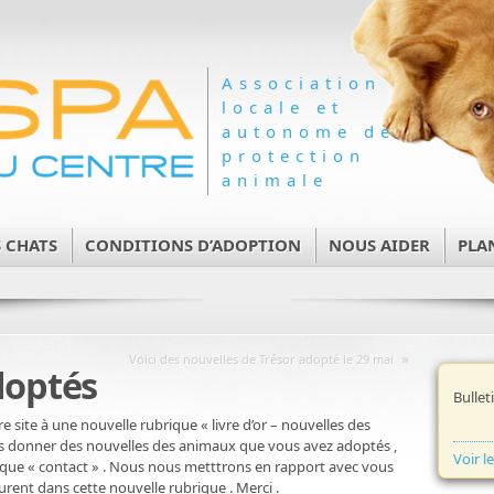
Association
locale et
autonome de
protection
animale
 CHATS
CONDITIONS D’ADOPTION
NOUS AIDER
PLA
»
Voici des nouvelles de Trésor adopté le 29 mai
doptés
Bullet
 site à une nouvelle rubrique « livre d’or – nouvelles des
us donner des nouvelles des animaux que vous avez adoptés ,
Voir l
brique « contact » . Nous nous metttrons en rapport avec vous
urent dans cette nouvelle rubrique . Merci .