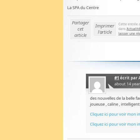
La SPA du Centre
Partager
Cette entrée 
Imprimer
cet
dans
Actualit
l'article
laisser une r
article
#1
écrit par
about 14 yea
des nouvelles de la belle fa
joueuse , caline , intellige
Cliquez ici pour voir mon 
Cliquez ici pour voir mon 