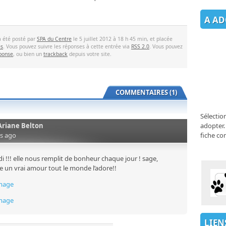
A AD
a été posté par
SPA du Centre
le 5 juillet 2012 à 18 h 45 min, et placée
és
. Vous pouvez suivre les réponses à cette entrée via
RSS 2.0
. Vous pouvez
éponse
, ou bien un
trackback
depuis votre site.
COMMENTAIRES (1)
Sélectio
Ariane Belton
adopter.
rs ago
fiche co
di !!! elle nous remplit de bonheur chaque jour ! sage,
nte un vrai amour tout le monde l’adore!!
image
image
LIEN