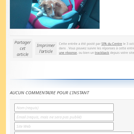
Partager
Cette entrée a été posté par
SPA du Centre
le 3 oct
Imprimer
cet
dans . Vous pouvez suivre les réponses à cette entr
l'article
une réponse
, ou bien un
trackback
depuis votre site
article
AUCUN COMMENTAIRE POUR L'INSTANT