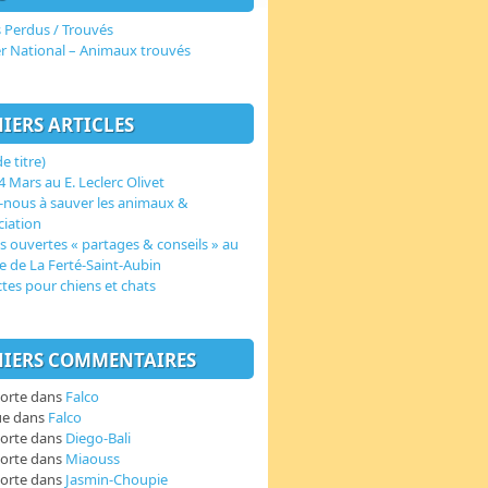
 Perdus / Trouvés
er National – Animaux trouvés
IERS ARTICLES
e titre)
 Mars au E. Leclerc Olivet
-nous à sauver les animaux &
ciation
s ouvertes « partages & conseils » au
e de La Ferté-Saint-Aubin
ctes pour chiens et chats
IERS COMMENTAIRES
orte
dans
Falco
ue
dans
Falco
orte
dans
Diego-Bali
orte
dans
Miaouss
orte
dans
Jasmin-Choupie