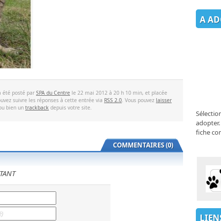
A AD
a été posté par
SPA du Centre
le 22 mai 2012 à 20 h 10 min, et placée
uvez suivre les réponses à cette entrée via
RSS 2.0
. Vous pouvez
laisser
 ou bien un
trackback
depuis votre site.
Sélectio
adopter.
fiche co
COMMENTAIRES (0)
TANT
LIEN