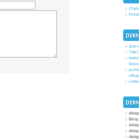
Chats
Fichi
DERN
(pas d
13&14
Aidez
l’asso
porte
refug
Colle
DERN
delap
Bloq
delap
delap
delap