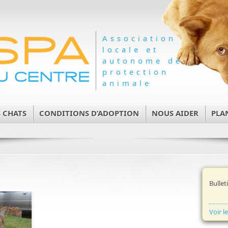
Association
locale et
autonome de
protection
animale
 CHATS
CONDITIONS D’ADOPTION
NOUS AIDER
PLA
Bullet
Voir l