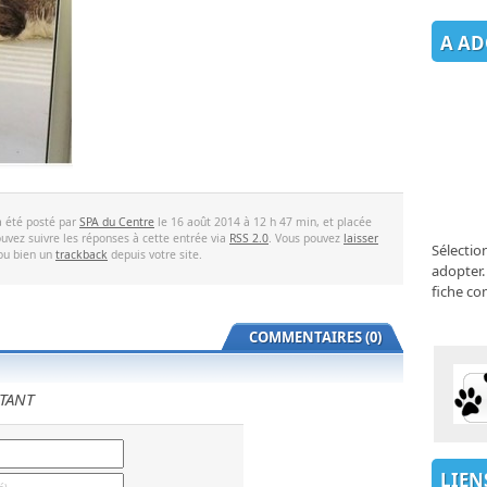
A AD
a été posté par
SPA du Centre
le 16 août 2014 à 12 h 47 min, et placée
uvez suivre les réponses à cette entrée via
RSS 2.0
. Vous pouvez
laisser
Sélectio
 ou bien un
trackback
depuis votre site.
adopter.
fiche co
COMMENTAIRES (0)
TANT
LIEN