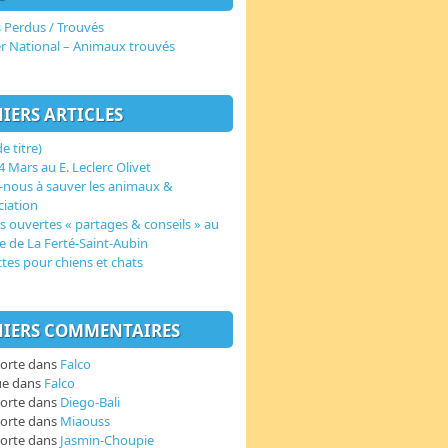
 Perdus / Trouvés
er National – Animaux trouvés
IERS ARTICLES
e titre)
 Mars au E. Leclerc Olivet
-nous à sauver les animaux &
ciation
s ouvertes « partages & conseils » au
e de La Ferté-Saint-Aubin
ctes pour chiens et chats
IERS COMMENTAIRES
orte
dans
Falco
ue
dans
Falco
orte
dans
Diego-Bali
orte
dans
Miaouss
orte
dans
Jasmin-Choupie