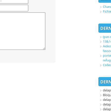
Chats
Fichi
DERN
(pas d
13&14
Aidez
l’asso
porte
refug
Colle
DERN
delap
Bloq
delap
delap
delap