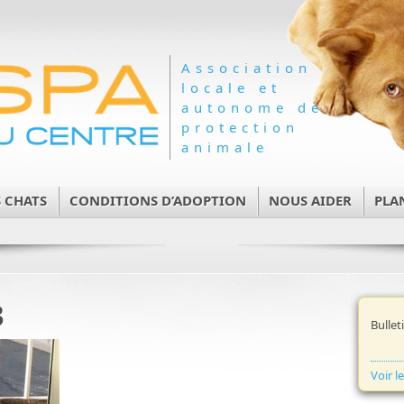
Association
locale et
autonome de
protection
animale
 CHATS
CONDITIONS D’ADOPTION
NOUS AIDER
PLA
3
Bullet
Voir l