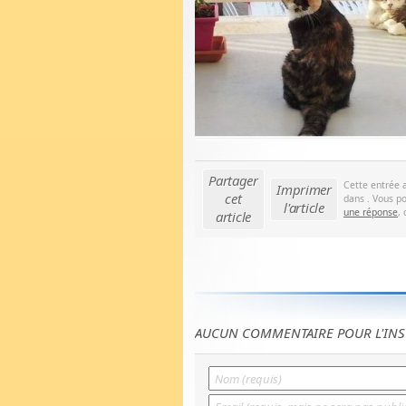
Partager
Cette entrée 
Imprimer
cet
dans . Vous po
l'article
une réponse
,
article
AUCUN COMMENTAIRE POUR L'INS