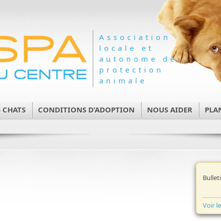
Association
locale et
autonome de
protection
animale
 CHATS
CONDITIONS D’ADOPTION
NOUS AIDER
PLA
Bullet
Voir l