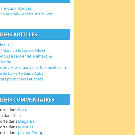
 Perdus / Trouvés
er National – Animaux trouvés
IERS ARTICLES
e titre)
 Mars au E. Leclerc Olivet
-nous à sauver les animaux &
ciation
s ouvertes « partages & conseils » au
e de La Ferté-Saint-Aubin
ctes pour chiens et chats
IERS COMMENTAIRES
orte
dans
Falco
ue
dans
Falco
orte
dans
Diego-Bali
orte
dans
Miaouss
orte
dans
Jasmin-Choupie