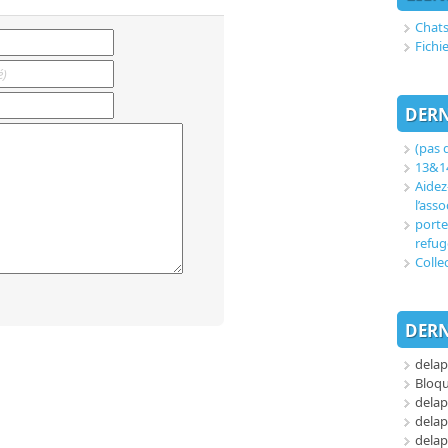
Chats
Fichi
DERN
(pas d
13&14
Aidez
l’asso
porte
refug
Colle
DERN
delap
Bloq
delap
delap
delap