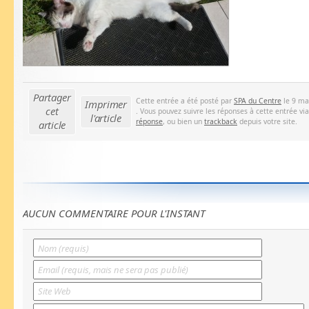
Partager
Cette entrée a été posté par
SPA du Centre
le 9 ma
Imprimer
cet
. Vous pouvez suivre les réponses à cette entrée vi
l'article
réponse
, ou bien un
trackback
depuis votre site.
article
AUCUN COMMENTAIRE POUR L'INSTANT