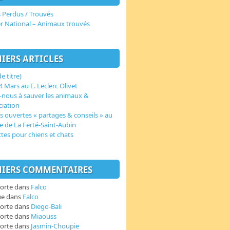
 Perdus / Trouvés
er National – Animaux trouvés
IERS ARTICLES
e titre)
 Mars au E. Leclerc Olivet
-nous à sauver les animaux &
ciation
s ouvertes « partages & conseils » au
e de La Ferté-Saint-Aubin
ctes pour chiens et chats
IERS COMMENTAIRES
orte
dans
Falco
ue
dans
Falco
orte
dans
Diego-Bali
orte
dans
Miaouss
orte
dans
Jasmin-Choupie