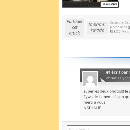
Partager
Cette entrée 
Imprimer
cet
placée dans
N
l'article
RSS 2.0
. Vous
article
#1
écrit par
about 11 yea
super les deux photos!! le 
Eywa de la meme façon qu il
merci à vous
NATHALIE