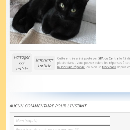
Partager
Cette entrée a été posté par
SPA du Centre
le 12 d
Imprimer
cet
placée dans . Vous pouvez suivre les réponses à ce
l'article
laisser une réponse
, ou bien un
trackback
depuis vo
article
AUCUN COMMENTAIRE POUR L'INSTANT