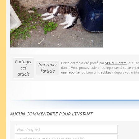
Partager
Cette entrée a été posté par
SPA du Centre
le 31 ao
Imprimer
cet
dans . Vous pouvez suivre les réponses à cette entr
l'article
une réponse
, ou bien un
trackback
depuis votre site
article
AUCUN COMMENTAIRE POUR L'INSTANT