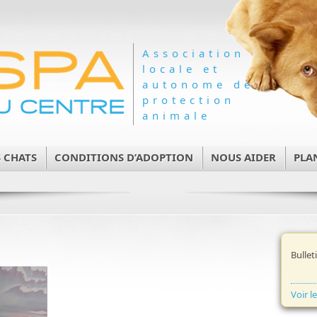
Association
locale et
autonome de
protection
animale
 CHATS
CONDITIONS D’ADOPTION
NOUS AIDER
PLA
Bullet
Voir l