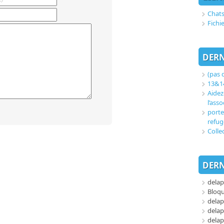
Chats
Fichi
DERN
(pas d
13&14
Aidez
l’asso
porte
refug
Colle
DERN
delap
Bloq
delap
delap
delap