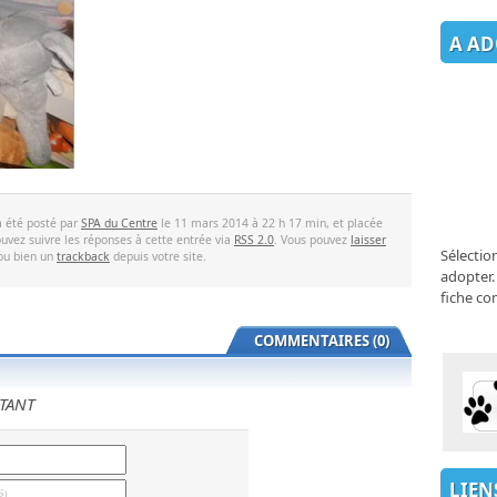
A AD
a été posté par
SPA du Centre
le 11 mars 2014 à 22 h 17 min, et placée
uvez suivre les réponses à cette entrée via
RSS 2.0
. Vous pouvez
laisser
Sélectio
 ou bien un
trackback
depuis votre site.
adopter.
fiche co
COMMENTAIRES (0)
TANT
LIEN