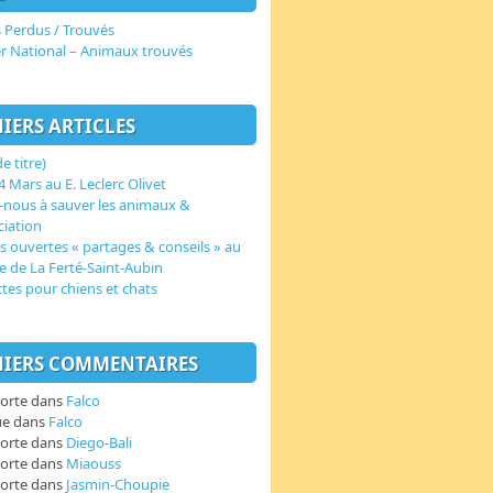
 Perdus / Trouvés
er National – Animaux trouvés
IERS ARTICLES
e titre)
 Mars au E. Leclerc Olivet
-nous à sauver les animaux &
ciation
s ouvertes « partages & conseils » au
e de La Ferté-Saint-Aubin
ctes pour chiens et chats
IERS COMMENTAIRES
orte
dans
Falco
ue
dans
Falco
orte
dans
Diego-Bali
orte
dans
Miaouss
orte
dans
Jasmin-Choupie