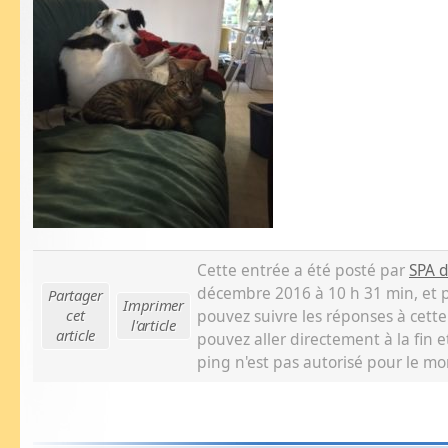
Cette entrée a été posté par
SPA 
décembre 2016 à 10 h 31 min, et p
Partager
Imprimer
cet
pouvez suivre les réponses à cette
l'article
article
pouvez aller directement à la fin e
ping n'est pas autorisé pour le m