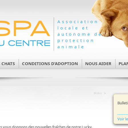
Association
locale et
autonome de
protection
animale
 CHATS
CONDITIONS D’ADOPTION
NOUS AIDER
PLA
»
Blako
Bullet
Voir l
s vous donnons des nouvelles fraîches de notre Lucky.