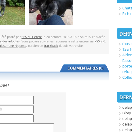
Chats
Fichi
DERN
a été posté par
SPA du Centre
le 20 octobre 2016 à 18 h 54 min, et placée
s des adoptés
. Vous pouvez suivre les réponses à cette entrée via
RSS 2.0
.
(pas d
aisser une réponse
, ou bien un
trackback
depuis votre site.
13&14
Aidez
l’asso
porte
COMMENTAIRES (0)
refug
Colle
TANT
DERN
delap
Bloq
delap
delap
delap