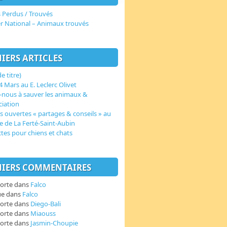
 Perdus / Trouvés
er National – Animaux trouvés
IERS ARTICLES
e titre)
 Mars au E. Leclerc Olivet
-nous à sauver les animaux &
ciation
s ouvertes « partages & conseils » au
e de La Ferté-Saint-Aubin
ctes pour chiens et chats
IERS COMMENTAIRES
orte
dans
Falco
ue
dans
Falco
orte
dans
Diego-Bali
orte
dans
Miaouss
orte
dans
Jasmin-Choupie