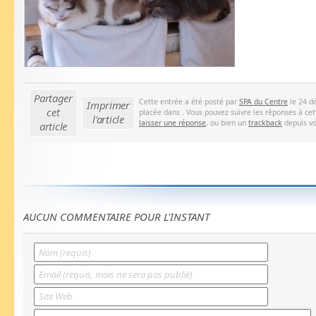
Partager
Cette entrée a été posté par
SPA du Centre
le 24 d
Imprimer
cet
placée dans . Vous pouvez suivre les réponses à ce
l'article
laisser une réponse
, ou bien un
trackback
depuis vo
article
AUCUN COMMENTAIRE POUR L'INSTANT