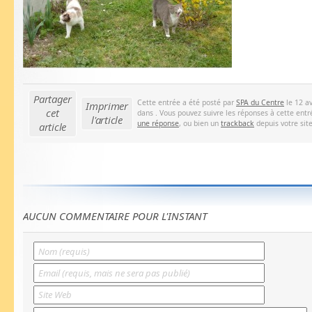
Partager
Cette entrée a été posté par
SPA du Centre
le 12 av
Imprimer
cet
dans . Vous pouvez suivre les réponses à cette entr
l'article
une réponse
, ou bien un
trackback
depuis votre site
article
AUCUN COMMENTAIRE POUR L'INSTANT