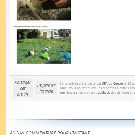
Partager
Cette entrée a été posté par
SPA du Centre
le 13 ao
Imprimer
cet
dans . Vous pouvez suivre les réponses à cette entr
l'article
une réponse
, ou bien un
trackback
depuis votre site
article
AUCUN COMMENTAIRE POUR L'INSTANT