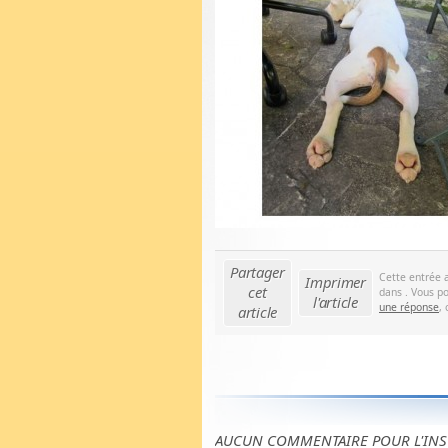
Partager
Cette entrée 
Imprimer
cet
dans . Vous po
l'article
une réponse
,
article
AUCUN COMMENTAIRE POUR L'INS