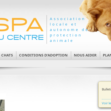
Association
locale et
autonome de
protection
animale
 CHATS
CONDITIONS D’ADOPTION
NOUS AIDER
PLA
Bullet
Voir l