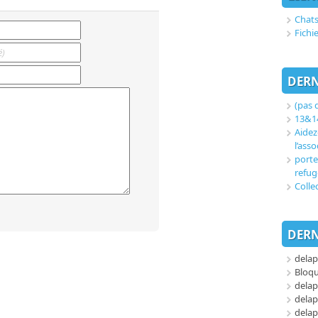
Chats
Fichi
DERN
(pas d
13&14
Aidez
l’asso
porte
refug
Colle
DERN
delap
Bloq
delap
delap
delap