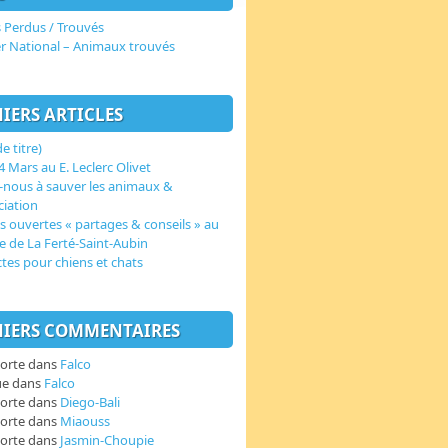
 Perdus / Trouvés
er National – Animaux trouvés
IERS ARTICLES
e titre)
 Mars au E. Leclerc Olivet
-nous à sauver les animaux &
ciation
s ouvertes « partages & conseils » au
e de La Ferté-Saint-Aubin
ctes pour chiens et chats
IERS COMMENTAIRES
orte
dans
Falco
ue
dans
Falco
orte
dans
Diego-Bali
orte
dans
Miaouss
orte
dans
Jasmin-Choupie