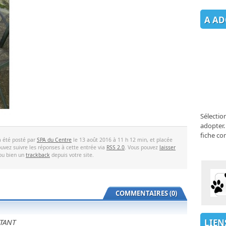
A AD
Sélectio
adopter.
fiche co
a été posté par
SPA du Centre
le 13 août 2016 à 11 h 12 min, et placée
uvez suivre les réponses à cette entrée via
RSS 2.0
. Vous pouvez
laisser
 ou bien un
trackback
depuis votre site.
COMMENTAIRES (0)
LIEN
TANT