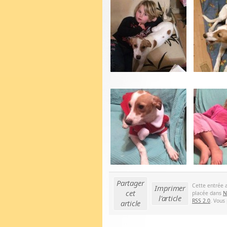
Partager
Cette entrée 
Imprimer
cet
placée dans
N
l'article
RSS 2.0
. Vous
article