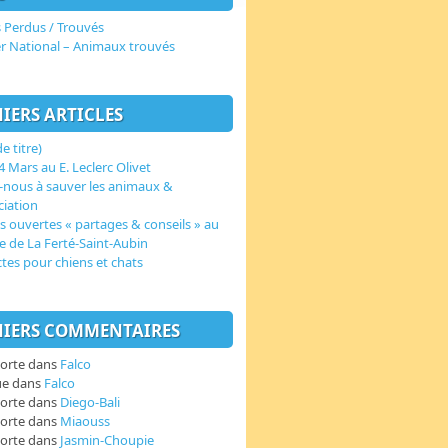
 Perdus / Trouvés
er National – Animaux trouvés
IERS ARTICLES
e titre)
 Mars au E. Leclerc Olivet
-nous à sauver les animaux &
ciation
s ouvertes « partages & conseils » au
e de La Ferté-Saint-Aubin
ctes pour chiens et chats
IERS COMMENTAIRES
orte
dans
Falco
ue
dans
Falco
orte
dans
Diego-Bali
orte
dans
Miaouss
orte
dans
Jasmin-Choupie