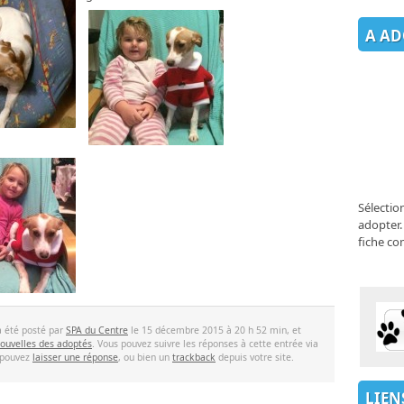
A AD
Sélectio
adopter.
fiche co
a été posté par
SPA du Centre
le 15 décembre 2015 à 20 h 52 min, et
ouvelles des adoptés
. Vous pouvez suivre les réponses à cette entrée via
 pouvez
laisser une réponse
, ou bien un
trackback
depuis votre site.
LIEN