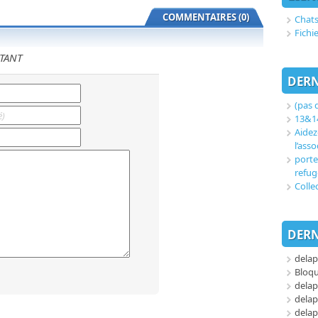
COMMENTAIRES (0)
Chats
Fichi
TANT
DERN
(pas d
13&14
Aidez
l’asso
porte
refug
Colle
DERN
delap
Bloq
delap
delap
delap