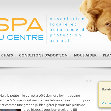
Association
locale et
autonome de
protection
animale
 CHATS
CONDITIONS D’ADOPTION
NOUS AIDER
PLA
»
Tac
Bullet
la la petite fille qui est à côté de moi c Joy ma copine
nsemble MM si je lui est manger ses tétines et son doudou.pour
Voir l
le et comme une grande j’ai bien gérer je vous fais pleins de
gros bisous à tous bon week-end !!!!