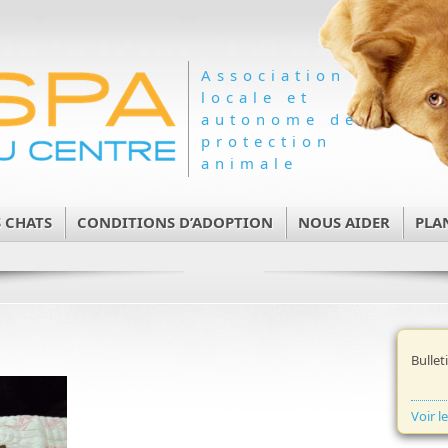
Association
locale et
autonome de
protection
animale
 CHATS
CONDITIONS D’ADOPTION
NOUS AIDER
PLA
Bullet
Voir l