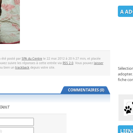
A AD
a été posté par
SPA du Centre
le 22 mai 2012 à 20 h 27 min, et placée
uvez suivre les réponses à cette entrée via
RSS 2.0
. Vous pouvez
laisser
 ou bien un
trackback
depuis votre site.
Sélectio
adopter.
fiche co
COMMENTAIRES (0)
TANT
LIEN