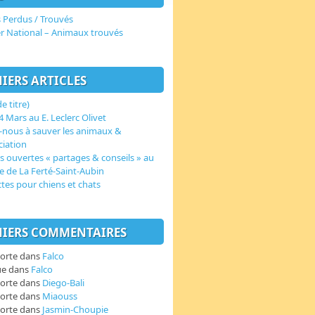
 Perdus / Trouvés
er National – Animaux trouvés
IERS ARTICLES
e titre)
 Mars au E. Leclerc Olivet
-nous à sauver les animaux &
ciation
s ouvertes « partages & conseils » au
e de La Ferté-Saint-Aubin
ctes pour chiens et chats
IERS COMMENTAIRES
orte
dans
Falco
ue
dans
Falco
orte
dans
Diego-Bali
orte
dans
Miaouss
orte
dans
Jasmin-Choupie