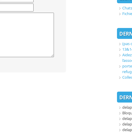
Chats
Fichi
DERN
(pas d
13&14
Aidez
l’asso
porte
refug
Colle
DERN
delap
Bloq
delap
delap
delap