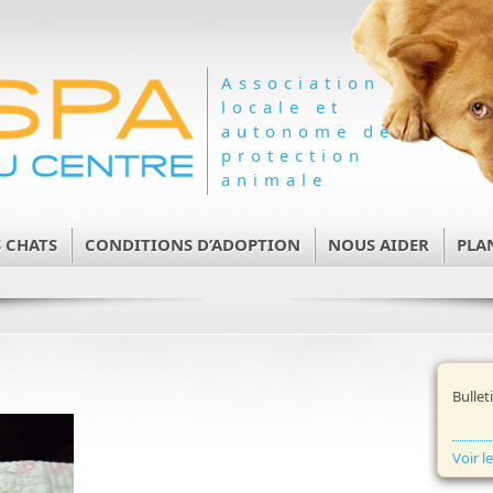
Association
locale et
autonome de
protection
animale
 CHATS
CONDITIONS D’ADOPTION
NOUS AIDER
PLA
Bullet
Voir l