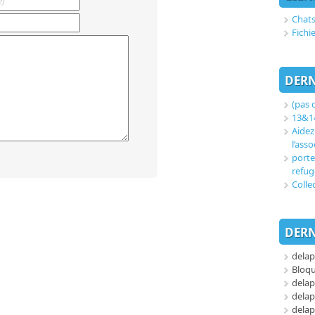
Chats
Fichi
DERN
(pas d
13&14
Aidez
l’asso
porte
refug
Colle
DERN
delap
Bloq
delap
delap
delap