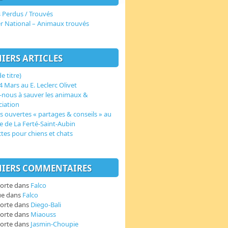
 Perdus / Trouvés
er National – Animaux trouvés
IERS ARTICLES
e titre)
 Mars au E. Leclerc Olivet
-nous à sauver les animaux &
ciation
s ouvertes « partages & conseils » au
e de La Ferté-Saint-Aubin
ctes pour chiens et chats
IERS COMMENTAIRES
orte
dans
Falco
ue
dans
Falco
orte
dans
Diego-Bali
orte
dans
Miaouss
orte
dans
Jasmin-Choupie