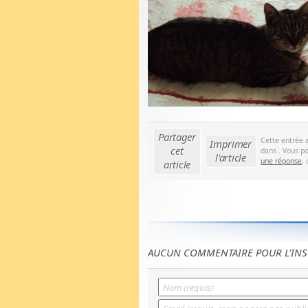
Partager
Cette entrée 
Imprimer
cet
dans . Vous po
l'article
une réponse
,
article
AUCUN COMMENTAIRE POUR L'INS