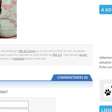
A AD
a été posté par
SPA du Centre
le 22 mai 2012 à 20 h 23 min, et placée
uvez suivre les réponses à cette entrée via
RSS 2.0
. Vous pouvez
laisser
Sélectio
 ou bien un
trackback
depuis votre site.
adopter.
fiche co
COMMENTAIRES (0)
TANT
LIEN