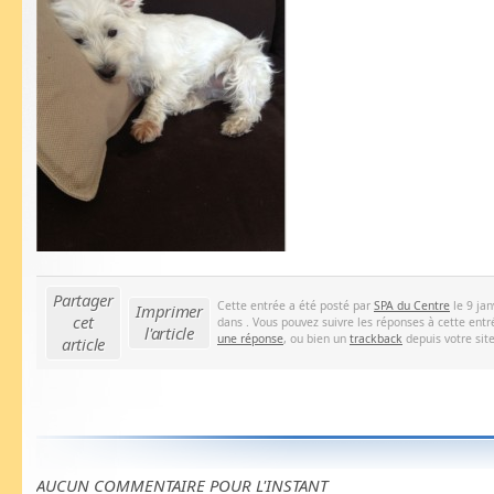
Partager
Cette entrée a été posté par
SPA du Centre
le 9 jan
Imprimer
cet
dans . Vous pouvez suivre les réponses à cette entr
l'article
une réponse
, ou bien un
trackback
depuis votre site
article
AUCUN COMMENTAIRE POUR L'INSTANT