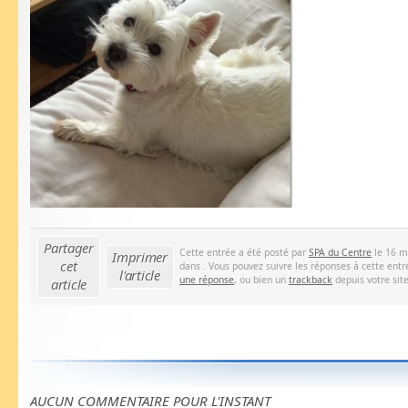
Partager
Cette entrée a été posté par
SPA du Centre
le 16 m
Imprimer
cet
dans . Vous pouvez suivre les réponses à cette entr
l'article
une réponse
, ou bien un
trackback
depuis votre site
article
AUCUN COMMENTAIRE POUR L'INSTANT