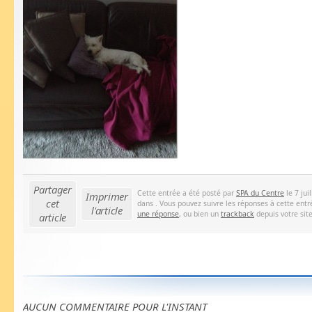
Partager
Cette entrée a été posté par
SPA du Centre
le 7 jui
Imprimer
cet
dans . Vous pouvez suivre les réponses à cette entr
l'article
une réponse
, ou bien un
trackback
depuis votre site
article
AUCUN COMMENTAIRE POUR L'INSTANT