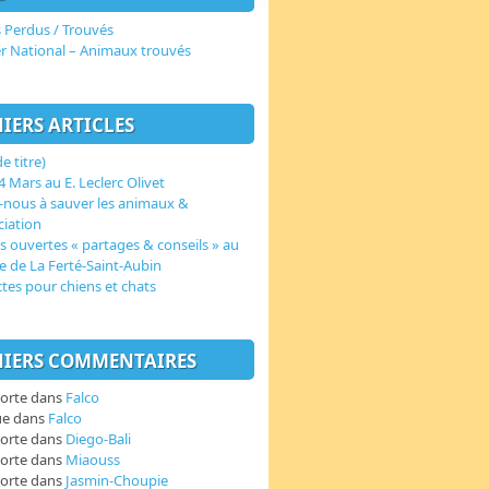
 Perdus / Trouvés
er National – Animaux trouvés
IERS ARTICLES
e titre)
 Mars au E. Leclerc Olivet
-nous à sauver les animaux &
ciation
s ouvertes « partages & conseils » au
e de La Ferté-Saint-Aubin
ctes pour chiens et chats
IERS COMMENTAIRES
orte
dans
Falco
ue
dans
Falco
orte
dans
Diego-Bali
orte
dans
Miaouss
orte
dans
Jasmin-Choupie