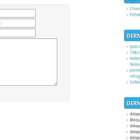
Chats
Fichi
DERN
(pas d
13&14
Aidez
l’asso
porte
refug
Colle
DERN
delap
Bloq
delap
delap
delap