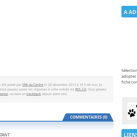
A AD
Sélectio
adopter.
fiche co
a été posté par
SPA du Centre
le 28 décembre 2013 à 16 h 44 min, et
Vous pouvez suivre les réponses à cette entrée via
RSS 2.0
. Vous pouvez
éponse
, ou bien un
trackback
depuis votre site.
COMMENTAIRES (0)
LIEN
TANT