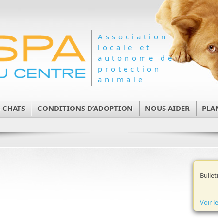
Association
locale et
autonome de
protection
animale
 CHATS
CONDITIONS D’ADOPTION
NOUS AIDER
PLA
Bullet
Voir l