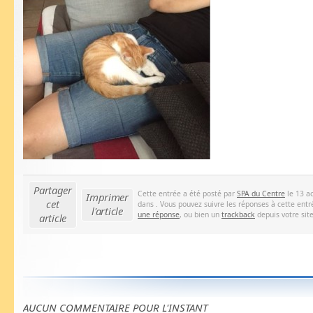
Partager
Cette entrée a été posté par
SPA du Centre
le 13 ao
Imprimer
cet
dans . Vous pouvez suivre les réponses à cette entr
l'article
une réponse
, ou bien un
trackback
depuis votre site
article
AUCUN COMMENTAIRE POUR L'INSTANT