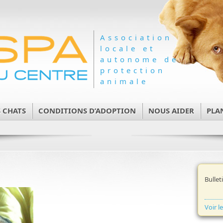
Association
locale et
autonome de
protection
animale
 CHATS
CONDITIONS D’ADOPTION
NOUS AIDER
PLA
Bullet
Voir l