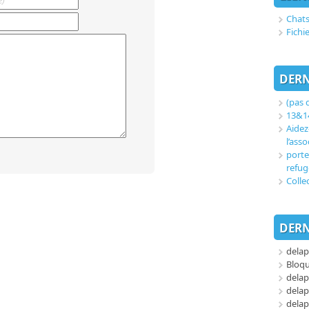
Chats
Fichi
DERN
(pas d
13&14
Aidez
l’asso
porte
refug
Colle
DERN
delap
Bloq
delap
delap
delap