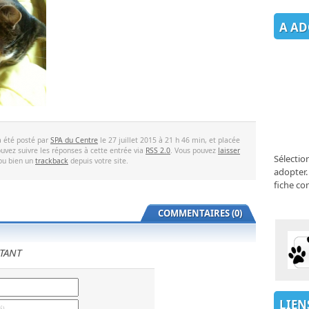
A AD
a été posté par
SPA du Centre
le 27 juillet 2015 à 21 h 46 min, et placée
uvez suivre les réponses à cette entrée via
RSS 2.0
. Vous pouvez
laisser
Sélectio
 ou bien un
trackback
depuis votre site.
adopter.
fiche co
COMMENTAIRES (0)
TANT
LIEN