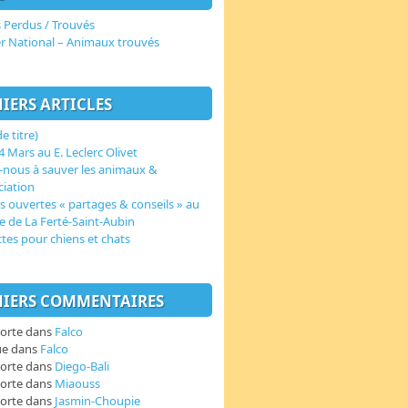
 Perdus / Trouvés
er National – Animaux trouvés
IERS ARTICLES
e titre)
 Mars au E. Leclerc Olivet
-nous à sauver les animaux &
ciation
s ouvertes « partages & conseils » au
e de La Ferté-Saint-Aubin
ctes pour chiens et chats
IERS COMMENTAIRES
orte
dans
Falco
ue
dans
Falco
orte
dans
Diego-Bali
orte
dans
Miaouss
orte
dans
Jasmin-Choupie