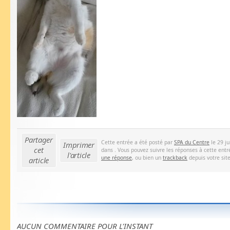
Partager
Cette entrée a été posté par
SPA du Centre
le 29 ju
Imprimer
cet
dans . Vous pouvez suivre les réponses à cette entr
l'article
une réponse
, ou bien un
trackback
depuis votre site
article
AUCUN COMMENTAIRE POUR L'INSTANT