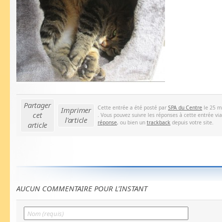
Partager
Cette entrée a été posté par
SPA du Centre
le 25 m
Imprimer
cet
. Vous pouvez suivre les réponses à cette entrée vi
l'article
réponse
, ou bien un
trackback
depuis votre site.
article
AUCUN COMMENTAIRE POUR L'INSTANT