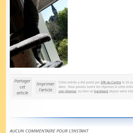
Partager
Cette entrée a été posté par
SPA du Centre
le 26 ju
Imprimer
cet
dans . Vous pouvez suivre les réponses à cette entr
l'article
une réponse
, ou bien un
trackback
depuis votre site
article
AUCUN COMMENTAIRE POUR L'INSTANT