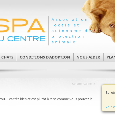
Association
locale et
autonome de
protection
animale
 CHATS
CONDITIONS D’ADOPTION
NOUS AIDER
PLA
»
Colette- Caline
Bullet
rou. Il va très bien et est plutôt à l’aise comme vous pouvez le
Voir l