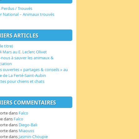
 Perdus / Trouvés
er National – Animaux trouvés
IERS ARTICLES
e titre)
 Mars au E. Leclerc Olivet
-nous à sauver les animaux &
ciation
s ouvertes « partages & conseils » au
e de La Ferté-Saint-Aubin
ctes pour chiens et chats
IERS COMMENTAIRES
orte
dans
Falco
ue
dans
Falco
orte
dans
Diego-Bali
orte
dans
Miaouss
orte
dans
Jasmin-Choupie