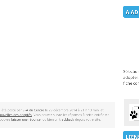
A AD
Sélectio
adopter.
fiche co
a été posté par
SPA du Centre
le 29 décembre 2014 à 21 h 13 min, et
ouvelles des adoptés
. Vous pouvez suivre les réponses à cette entrée via
 pouvez
laisser une réponse
, ou bien un
trackback
depuis votre site.
LIEN