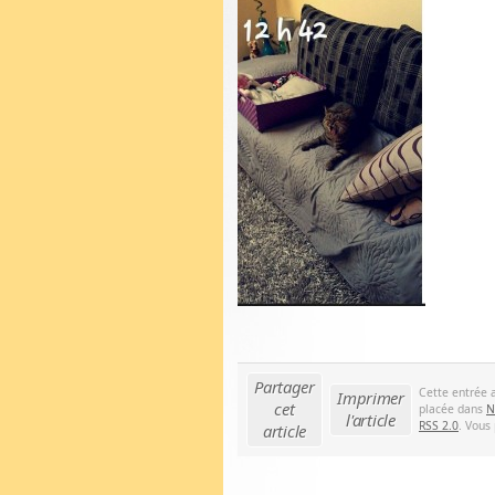
Partager
Cette entrée 
Imprimer
cet
placée dans
N
l'article
RSS 2.0
. Vous
article