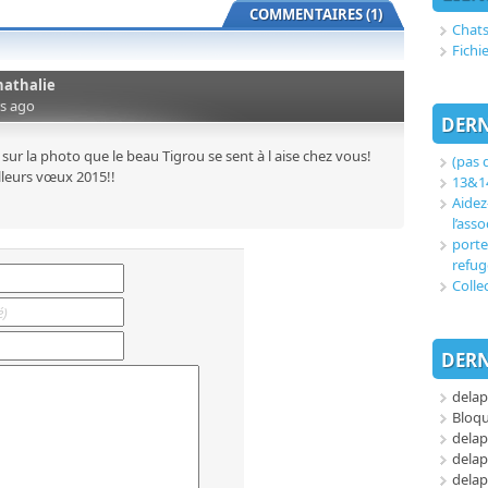
COMMENTAIRES (1)
Chats
Fichi
nathalie
rs ago
DERN
sur la photo que le beau Tigrou se sent à l aise chez vous!
(pas d
lleurs vœux 2015!!
13&14
Aidez
l’asso
porte
refug
Colle
DERN
delap
Bloq
delap
delap
delap