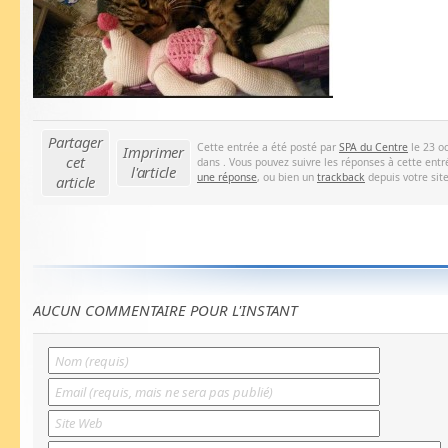
Partager
Cette entrée a été posté par
SPA du Centre
le 23 oc
Imprimer
cet
dans . Vous pouvez suivre les réponses à cette entr
l'article
une réponse
, ou bien un
trackback
depuis votre site
article
AUCUN COMMENTAIRE POUR L'INSTANT