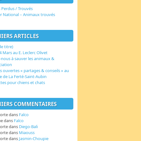
 Perdus / Trouvés
er National – Animaux trouvés
IERS ARTICLES
e titre)
 Mars au E. Leclerc Olivet
-nous à sauver les animaux &
ciation
s ouvertes « partages & conseils » au
e de La Ferté-Saint-Aubin
ctes pour chiens et chats
IERS COMMENTAIRES
orte
dans
Falco
ue
dans
Falco
orte
dans
Diego-Bali
orte
dans
Miaouss
orte
dans
Jasmin-Choupie