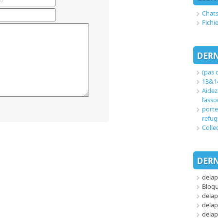
Chats
Fichi
DERN
(pas d
13&14
Aidez
l’asso
porte
refug
Colle
DERN
delap
Bloq
delap
delap
delap