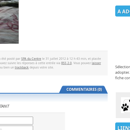
A AD
a été posté par
SPA du Centre
le 31 juillet 2012 à 12 h 43 min, et placée
uvez suivre les réponses à cette entrée via
RSS 2.0
. Vous pouvez
laisser
Sélectio
 ou bien un
trackback
depuis votre site.
adopter.
fiche co
COMMENTAIRES (0)
TANT
LIEN