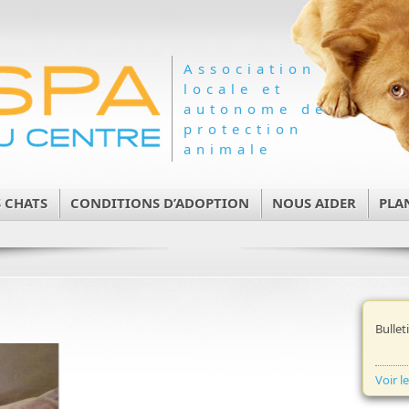
Association
locale et
autonome de
protection
animale
 CHATS
CONDITIONS D’ADOPTION
NOUS AIDER
PLA
Bullet
Voir l