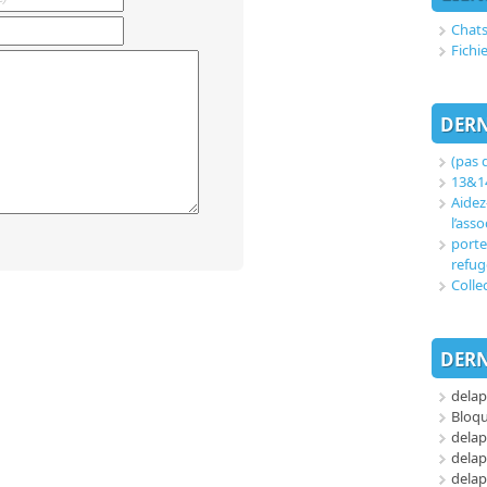
Chats
Fichi
DERN
(pas d
13&14
Aidez
l’asso
porte
refug
Colle
DERN
delap
Bloq
delap
delap
delap