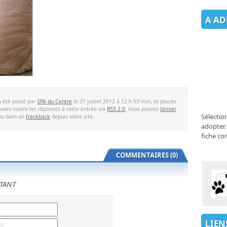
A AD
a été posté par
SPA du Centre
le 31 juillet 2012 à 12 h 53 min, et placée
uvez suivre les réponses à cette entrée via
RSS 2.0
. Vous pouvez
laisser
Sélectio
 ou bien un
trackback
depuis votre site.
adopter.
fiche co
COMMENTAIRES (0)
TANT
LIEN