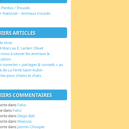
 Perdus / Trouvés
er National – Animaux trouvés
IERS ARTICLES
e titre)
 Mars au E. Leclerc Olivet
-nous à sauver les animaux &
ciation
s ouvertes « partages & conseils » au
e de La Ferté-Saint-Aubin
ctes pour chiens et chats
IERS COMMENTAIRES
orte
dans
Falco
ue
dans
Falco
orte
dans
Diego-Bali
orte
dans
Miaouss
orte
dans
Jasmin-Choupie