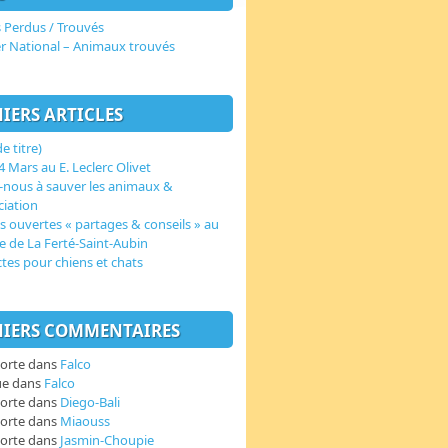
 Perdus / Trouvés
er National – Animaux trouvés
IERS ARTICLES
e titre)
 Mars au E. Leclerc Olivet
-nous à sauver les animaux &
ciation
s ouvertes « partages & conseils » au
e de La Ferté-Saint-Aubin
ctes pour chiens et chats
IERS COMMENTAIRES
orte
dans
Falco
ue
dans
Falco
orte
dans
Diego-Bali
orte
dans
Miaouss
orte
dans
Jasmin-Choupie