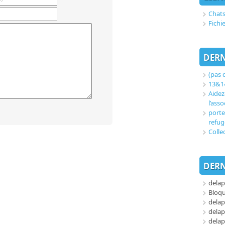
Chats
Fichi
DERN
(pas d
13&14
Aidez
l’asso
porte
refug
Colle
DERN
delap
Bloq
delap
delap
delap