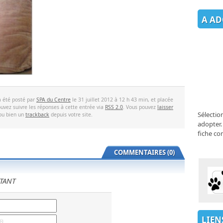
A AD
a été posté par
SPA du Centre
le 31 juillet 2012 à 12 h 43 min, et placée
uvez suivre les réponses à cette entrée via
RSS 2.0
. Vous pouvez
laisser
Sélectio
 ou bien un
trackback
depuis votre site.
adopter.
fiche co
COMMENTAIRES (0)
TANT
LIEN