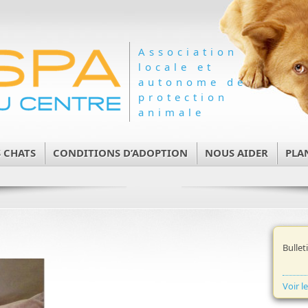
Association
locale et
autonome de
protection
animale
 CHATS
CONDITIONS D’ADOPTION
NOUS AIDER
PLA
Bullet
Voir l