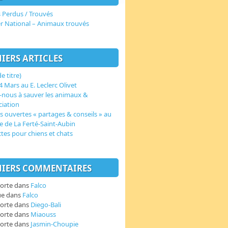
 Perdus / Trouvés
er National – Animaux trouvés
IERS ARTICLES
e titre)
 Mars au E. Leclerc Olivet
-nous à sauver les animaux &
ciation
s ouvertes « partages & conseils » au
e de La Ferté-Saint-Aubin
ctes pour chiens et chats
IERS COMMENTAIRES
orte
dans
Falco
ue
dans
Falco
orte
dans
Diego-Bali
orte
dans
Miaouss
orte
dans
Jasmin-Choupie