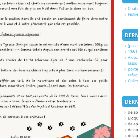
Chats
Fichi
DERN
(pas d
13&14
Aidez
l’asso
porte
refug
Colle
DERN
delap
Bloq
delap
delap
delap