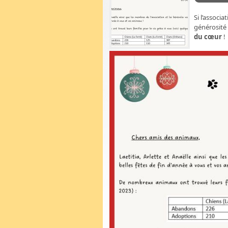
Si l’associ
générosité 
du cœur
!