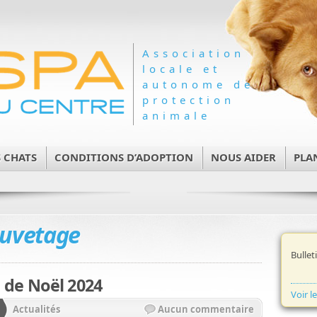
Association
locale et
autonome de
protection
animale
 CHATS
CONDITIONS D’ADOPTION
NOUS AIDER
PLA
uvetage
Bullet
 de Noël 2024
Voir l
Actualités
Aucun commentaire